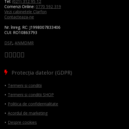
Tel:
(021) 312 95 12
Comenzi Online:
0770 592 319
Vezi cabinetele Clarfon
Contacteaza-ne
Nr. înreg. RC:
J1998007833406
CUI:
RO10863793
DSP
,
ANMDMR
Protecția datelor (GDPR)
Termeni si conditii
Termeni si conditii SHOP
Politica de confidențialitate
Acordul de marketing
Despre cookies