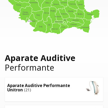
Hunedoara
Covasna
Sibiu
Vrancea
Brașov
Galați
Timiș
Argeș
Buzău
Caraș-
Vâlcea
Prahova
Severin
Brăila
Tulcea
Gorj
Dâmbovița
Ilfov
Ialomița
Mehedinți
București
Călărași
Olt
Dolj
Giurgiu
Constanța
Teleorman
Aparate Auditive
Performante
Aparate Auditive Performante
Unitron
(21)