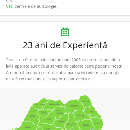
Vezi
centrele de
audiologie
.
23 ani de
Experiență
Povestea
Clarfon
a început în anul 2003 cu promisiunea de a
livra
aparate auditive
și servicii de calitate către pacienții noștri.
Am pornit la drum cu mult entuziasm și încredere, cu dorința
de a fi cei mai buni și cu suportul partenerilor.
Botoșani
Maramureș
Satu Mare
Suceava
Bistrița-
Iași
Sălaj
Năsăud
Neamț
Bihor
Cluj
Mureș
Vaslui
Harghita
Bacău
Arad
Alba