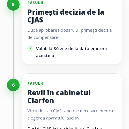
PASUL 5
5
Primești decizia de la
CJAS
După aprobarea dosarului, primești decizia
de compensare.
Valabilă 30 zile de la data emiterii
acesteia
PASUL 6
6
Revii în cabinetul
Clarfon
Vii cu decizia CJAS și actele necesare pentru
alegerea aparatului auditiv.
Decizia CJAS
Act de identitate
Card de