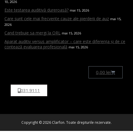
10, 2026
Este testarea auditivă dureroasă?
mai 15, 2026
Care sunt cele mai frecvente cauze ale pierderii de auz
mai 15,
2026
Cand trebuie sa mergi la ORL
mai 15, 2026
Aparat auditiv versus amplificator – care este diferența și de ce
contează evaluarea profesională
mai 15, 2026
0,00
lei
031.9111
Copyright © 2026 Clarfon. Toate drepturile rezervate.