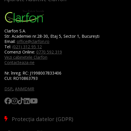
Clarfon S.A.
Str. Academiei nr.28-30, Etaj 5, Sector 1, București
Email:
office@clarfon.ro
Tel:
(021) 312 95 12
Comenzi Online:
0770 592 319
Vezi cabinetele Clarfon
Contacteaza-ne
Nr. înreg. RC:
J1998007833406
CUI:
RO10863793
DSP
,
ANMDMR
Protecția datelor (GDPR)