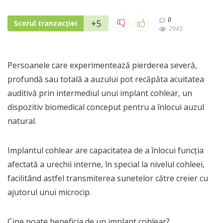
0
+5
Scorul tranzacției
2943
Persoanele care experimentează pierderea severă,
profundă sau totală a auzului pot recăpăta acuitatea
auditivă prin intermediul unui implant cohlear, un
dispozitiv biomedical conceput pentru a înlocui auzul
natural.
Implantul cohlear are capacitatea de a înlocui funcția
afectată a urechii interne, în special la nivelul cohleei,
facilitând astfel transmiterea sunetelor către creier cu
ajutorul unui microcip.
Cine poate beneficia de un implant cohlear?