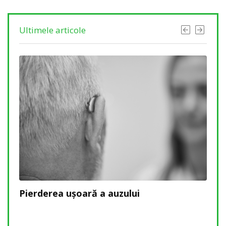
Ultimele articole
să
Pierderea ușoară a auzului
Pier
rec
afec