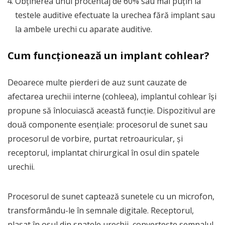
Obținerea unui procentaj de 60% sau mai puțin la
testele auditive efectuate la urechea fără implant sau
la ambele urechi cu aparate auditive.
Cum funcționează un implant cohlear?
Deoarece multe pierderi de auz sunt cauzate de
afectarea urechii interne (cohleea), implantul cohlear își
propune să înlocuiască această funcție. Dispozitivul are
două componente esențiale: procesorul de sunet sau
procesorul de vorbire, purtat retroauricular, și
receptorul, implantat chirurgical în osul din spatele
urechii.
Procesorul de sunet captează sunetele cu un microfon,
transformându-le în semnale digitale. Receptorul,
plasat în osul din spatele urechii, convertește semnalul