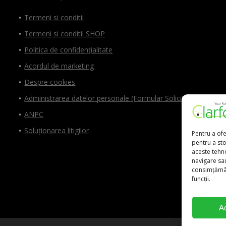
Termeni si conditii
Termeni si conditii SHOP
Politica de confidențialitate
Acordul de marketing
Despre cookies
Administrarea datelor personale (Formular Solicitări)
ANPC
Soluționarea litigilor
Pentru a ofe
pentru a st
aceste tehn
navigare sau
consimțămân
funcții.
A