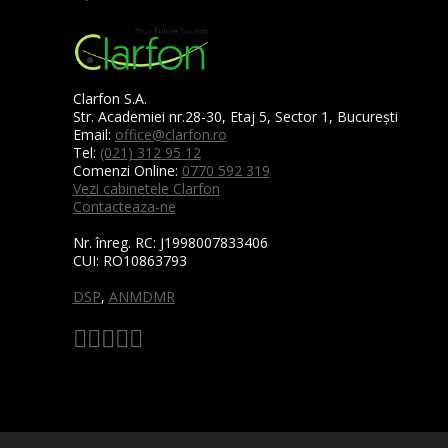
Clarfon S.A.
Str. Academiei nr.28-30, Etaj 5, Sector 1, București
Email:
office@clarfon.ro
Tel:
(021) 312 95 12
Comenzi Online:
0770 592 319
Vezi cabinetele Clarfon
Contacteaza-ne
Nr. înreg. RC:
J1998007833406
CUI:
RO10863793
DSP
,
ANMDMR