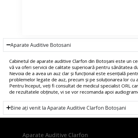
Aparate Auditive Botosani
Cabinetul de aparate auditive Clarfon din Botoșani este un cen
vă va oferi servicii de calitate superioară pentru sănătatea 
Nevoia de a avea un auz clar și funcțional este esențială pent
problemelor legate de auz, precum și pe soluționarea lor cu aj
Pentru început, veți fi consultat de medicul specialist ORL care
de rezultatele obținute, vi se vor recomanda apoi audiograme 
Bine ați venit la Aparate Auditive Clarfon Botoșani
Aparate Auditive Clarfon