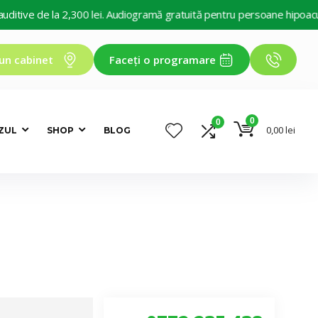
ve de la 2,300 lei. Audiogramă gratuită pentru persoane hipoacuzice. 
un cabinet
Faceți o programare
0
0
0,00
lei
ZUL
SHOP
BLOG