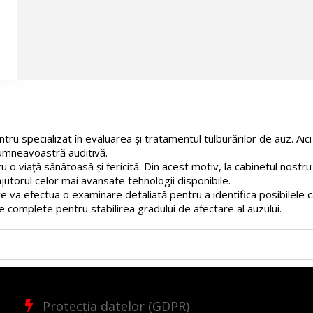
tru specializat în evaluarea și tratamentul tulburărilor de auz. Aic
dumneavoastră auditivă.
ru o viață sănătoasă și fericită. Din acest motiv, la cabinetul nos
utorul celor mai avansate tehnologii disponibile.
 va efectua o examinare detaliată pentru a identifica posibilele cau
complete pentru stabilirea gradului de afectare al auzului.
Protecția datelor (GDPR)