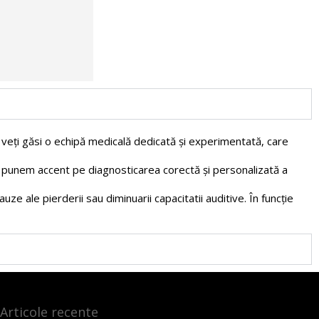
i veți găsi o echipă medicală dedicată și experimentată, care
tru punem accent pe diagnosticarea corectă și personalizată a
ze ale pierderii sau diminuarii capacitatii auditive. În funcție
Articole recente