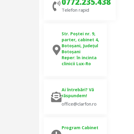
0772.235.438
Telefon rapid
Str. Poștei nr. 9,
parter, cabinet 4,
Botoșani, Județul
Botoșani
Reper: în incinta
clinicii Lux-Ro
Ai întrebări? Vă
răspundem!
office@clarfon.ro
Program Cabinet