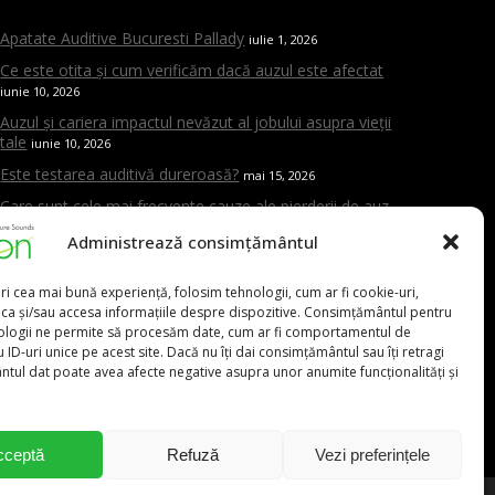
Apatate Auditive Bucuresti Pallady
iulie 1, 2026
Ce este otita și cum verificăm dacă auzul este afectat
iunie 10, 2026
Auzul și cariera impactul nevăzut al jobului asupra vieții
tale
iunie 10, 2026
Este testarea auditivă dureroasă?
mai 15, 2026
Care sunt cele mai frecvente cauze ale pierderii de auz
mai 15, 2026
Administrează consimțământul
Cand trebuie sa mergi la ORL
mai 15, 2026
Aparat auditiv versus amplificator – care este diferența și
ri cea mai bună experiență, folosim tehnologii, cum ar fi cookie-uri,
de ce contează evaluarea profesională
mai 15, 2026
oca și/sau accesa informațiile despre dispozitive. Consimțământul pentru
ologii ne permite să procesăm date, cum ar fi comportamentul de
 ID-uri unice pe acest site. Dacă nu îți dai consimțământul sau îți retragi
tul dat poate avea afecte negative asupra unor anumite funcționalități și
0,00
lei
031.9111
cceptă
Refuză
Vezi preferințele