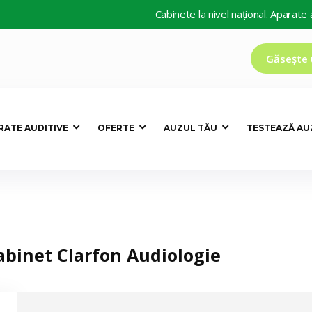
Cabinete la nivel național. Aparate auditi
Găsește 
RATE AUDITIVE
OFERTE
AUZUL TĂU
TESTEAZĂ AU
abinet Clarfon Audiologie