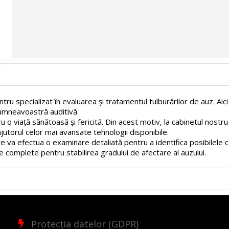
tru specializat în evaluarea și tratamentul tulburărilor de auz. Aic
dumneavoastră auditivă.
ru o viață sănătoasă și fericită. Din acest motiv, la cabinetul nos
utorul celor mai avansate tehnologii disponibile.
 va efectua o examinare detaliată pentru a identifica posibilele cau
complete pentru stabilirea gradului de afectare al auzului.
Protecția datelor (GDPR)