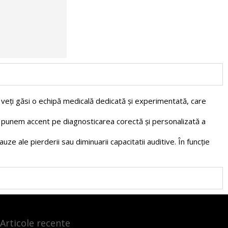
i veți găsi o echipă medicală dedicată și experimentată, care
tru punem accent pe diagnosticarea corectă și personalizată a
ze ale pierderii sau diminuarii capacitatii auditive. În funcție
Articole recente