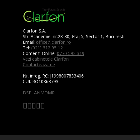
Clarfon S.A.
Str. Academiei nr.28-30, Etaj 5, Sector 1, București
Email:
office@clarfon.ro
Tel:
(021) 312 95 12
Comenzi Online:
0770 592 319
Vezi cabinetele Clarfon
Contacteaza-ne
Nr. înreg. RC:
J1998007833406
CUI:
RO10863793
DSP
,
ANMDMR