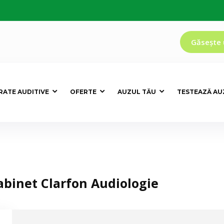
Găsește 
RATE AUDITIVE
OFERTE
AUZUL TĂU
TESTEAZĂ AU
abinet Clarfon Audiologie