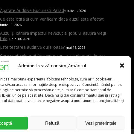
Apatate Auditive Bucuresti Pallady
iulie 1, 2026
Ce este otita și cum verificăm dacă auzul este afectat
iunie 10, 2026
Auzul și cariera impactul nevăzut al jobului asupra vieții
tale
iunie 10, 2026
Este testarea auditivă dureroasă?
mai 15, 2026
Care sunt cele mai frecvente cauze ale pierderii de auz
mai 15, 2026
Administrează consimțământul
Cand trebuie sa mergi la ORL
mai 15, 2026
Aparat auditiv versus amplificator – care este diferența și
ri cea mai bună experiență, folosim tehnologii, cum ar fi cookie-uri,
de ce contează evaluarea profesională
mai 15, 2026
oca și/sau accesa informațiile despre dispozitive. Consimțământul pentru
ologii ne permite să procesăm date, cum ar fi comportamentul de
 ID-uri unice pe acest site. Dacă nu îți dai consimțământul sau îți retragi
tul dat poate avea afecte negative asupra unor anumite funcționalități și
0,00
lei
031.9111
cceptă
Refuză
Vezi preferințele