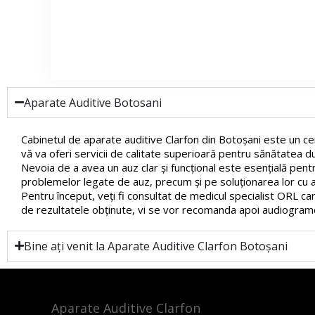
Aparate Auditive Botosani
Cabinetul de aparate auditive Clarfon din Botoșani este un cen
vă va oferi servicii de calitate superioară pentru sănătatea 
Nevoia de a avea un auz clar și funcțional este esențială pent
problemelor legate de auz, precum și pe soluționarea lor cu aj
Pentru început, veți fi consultat de medicul specialist ORL care
de rezultatele obținute, vi se vor recomanda apoi audiograme 
Bine ați venit la Aparate Auditive Clarfon Botoșani
Aparate Auditive Clarfon