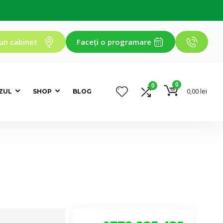
un cabinet
Faceți o programare
0
0
0,00
lei
ZUL
SHOP
BLOG