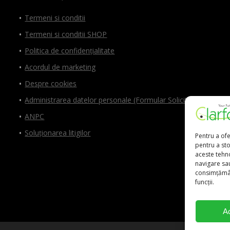
Termeni si conditii
Termeni si conditii SHOP
Politica de confidențialitate
Acordul de marketing
Despre cookies
Administrarea datelor personale (Formular Solicitări)
ANPC
Soluționarea litigilor
Pentru a ofe
pentru a st
aceste tehn
navigare sau
consimțămân
funcții.
A